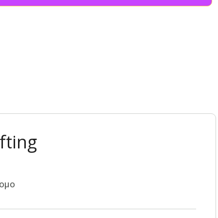
fting
τομο