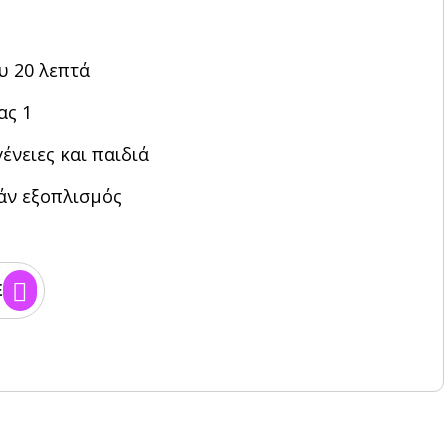
υ 20 λεπτά
ας 1
γένειες και παιδιά
άν εξοπλισμός
E