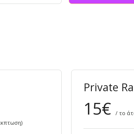
Private Ra
15€
/ το ά
έκπτωση)