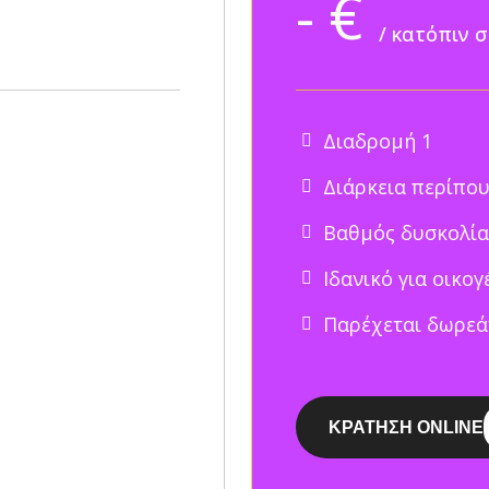
- €
/ κατόπιν 
Διαδρομή 1
Διάρκεια περίπου
Βαθμός δυσκολία
Ιδανικό για οικογ
Παρέχεται δωρεά
ΚΡΑΤΗΣΗ ONLINE