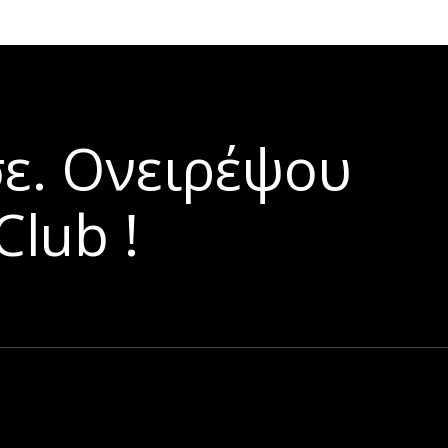
σε. Ονειρέψου
Club !