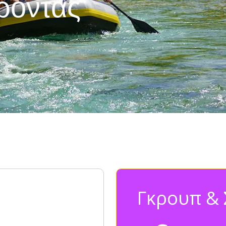
έροντας
Γκρουπ & 