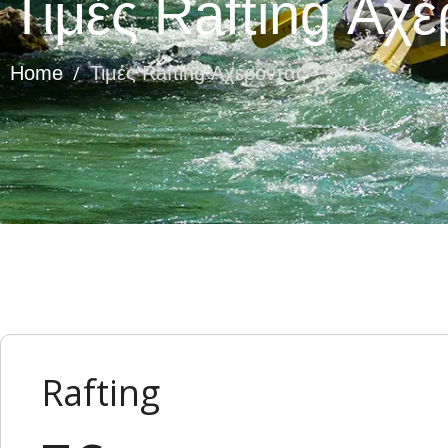
Τιμές Rafting Αχ
/
Home
Τιμές Rafting Αχέροντας
Rafting